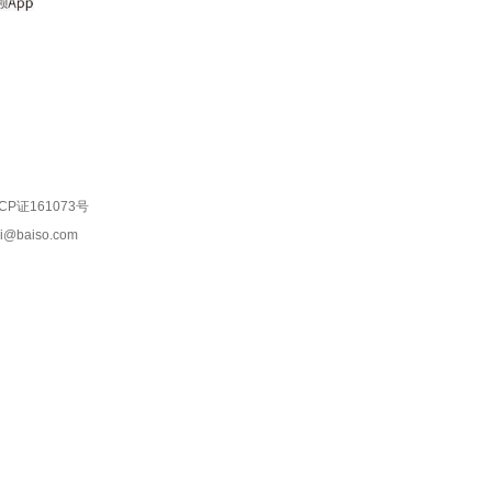
CP证161073号
ui@baiso.com